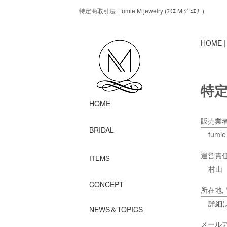
特定商取引法 | fumie M jewelry (ﾌﾐｴ M ｼﾞｭｴﾘｰ)
HOME
特
HOME
販売業
BRIDAL
fumie
運営責
ITEMS
村山
CONCEPT
所在地,
詳細
NEWS＆TOPICS
メール