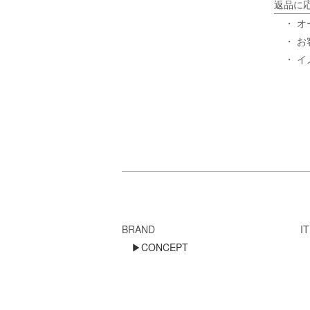
返品に
・ 
・ 
・ 
BRAND
I
▶CONCEPT