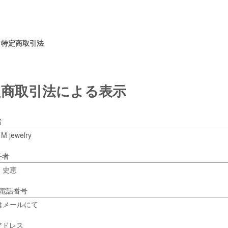
|
特定商取引法
定商取引法による表示
者
 M jewelry
任者
 史恵
 電話番号
はメールにて
アドレス