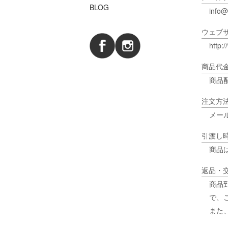
BLOG
info
ウェブ
http:
商品代
商品
注文方
メー
引渡し
商品
返品・
商品
で、
また