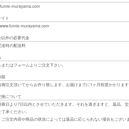
@fumie-murayama.com
サイト
//www.fumie-murayama.com
金以外の必要代金
配送時の配送料
法
ルまたはフォームよりご注文下さい。
時期
は御注文頂いてからお作り致します。お届けまでに1ヶ月程度かかります
交換について
到着日より7日以内とさせていただきます。それを過ぎますと、返品、
ご了承ください。
、ご注文内容や商品の状況によっては返品に応じられない場合もござい